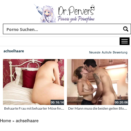
achselhaare
Neueste
Aufrufe
Bewertung
00:16:14
00:20:06
Behaarte Frau mit behaarter Möse fingert sich zum Höhepunkt
Der Mann muss die beiden geilen Blondinen befriedigen
Home
»
achselhaare