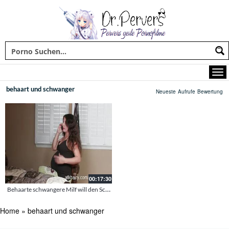
behaart und schwanger
Neueste
Aufrufe
Bewertung
00:17:30
Behaarte schwangere Milf will den Schwanz in sich spüren
Home
»
behaart und schwanger