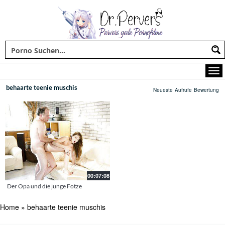
behaarte teenie muschis
Neueste
Aufrufe
Bewertung
00:07:08
Der Opa und die junge Fotze
Home
»
behaarte teenie muschis