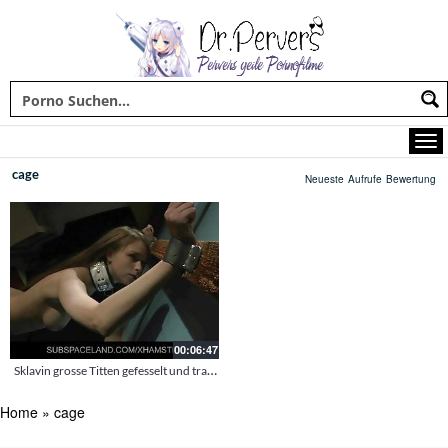
cage
Neueste
Aufrufe
Bewertung
00:06:47
Sklavin grosse Titten gefesselt und trapped
Home
»
cage