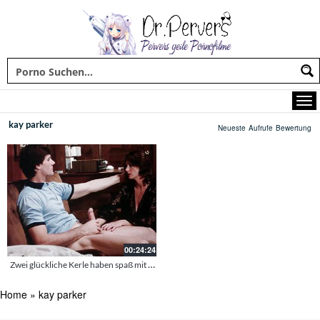
kay parker
Neueste
Aufrufe
Bewertung
00:24:24
Zwei glückliche Kerle haben spaß mit der geilen Milf
Home
»
kay parker