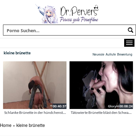
kleine brünette
Neueste
Aufrufe
Bewertung
00:40:37
00:08:24
Schlanke Brünette in der hündchenstellung gefickt
Tätowierte Brünette bläst den Schwanz am Gloryhole
Home
»
kleine brünette