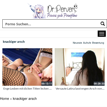
knackiger arsch
Neueste
Aufrufe
Bewertung
00:13:11
00:28:33
Enge Lesben mit dicken Titten lecken sich am Pool
Versaute Latina lasst engen Arsch von jungem Schwanz durchbohren
Home
»
knackiger arsch