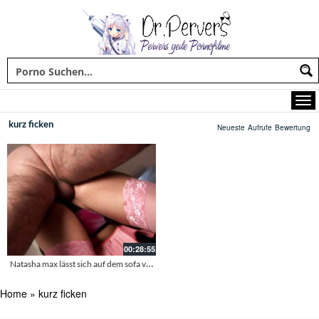
kurz ficken
Neueste
Aufrufe
Bewertung
00:28:55
Natasha max lässt sich auf dem sofa verwöhnen
Home
»
kurz ficken