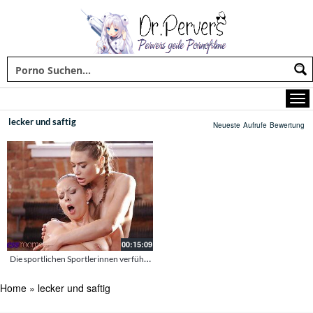
lecker und saftig
Neueste
Aufrufe
Bewertung
00:15:09
Die sportlichen Sportlerinnen verführen den schwarzen Trainer und ficken ihn
Home
»
lecker und saftig