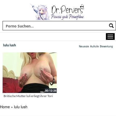
lulu lush
Neueste
Aufrufe
Bewertung
00:12:26
Britische Mutter luli erliegt ihrer Tori
Home
»
lulu lush