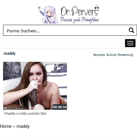
maddy
Neueste
Aufrufe
Bewertung
00:08:54
Maddy o reilly und der bbc
Home
»
maddy