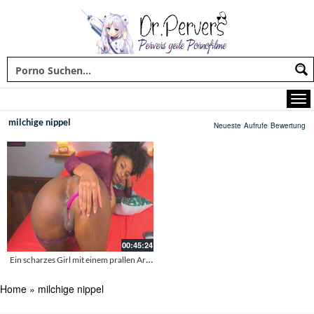
milchige nippel
Neueste
Aufrufe
Bewertung
00:45:24
Ein scharzes Girl mit einem prallen Arsch und Megatitten – Sie leckt ihre Milchnippel beim Livesex
Home
»
milchige nippel