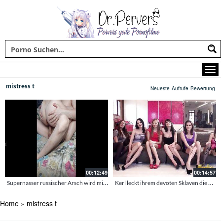
mistress t
Neueste
Aufrufe
Bewertung
00:12:49
00:14:57
Supernasser russischer Arsch wird mit Sperma abgefüllt
Kerl leckt ihrem devoten Sklaven die hörner auf
Home
»
mistress t