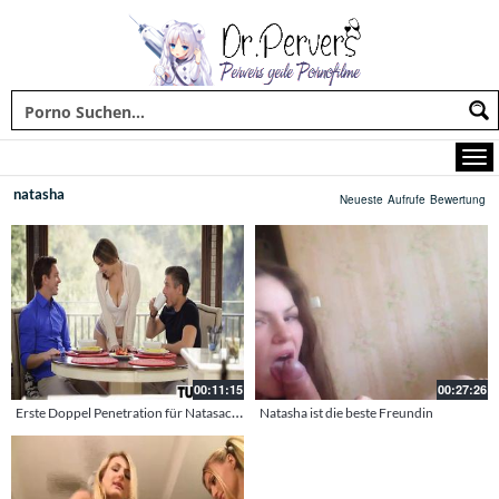
natasha
Neueste
Aufrufe
Bewertung
00:11:15
00:27:26
Erste Doppel Penetration für Natasacha Nice
Natasha ist die beste Freundin