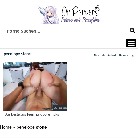
penelope stone
Neueste
Aufrufe
Bewertung
00:33:38
Das beste aus Teen hardcore Ficks
Home
»
penelope stone