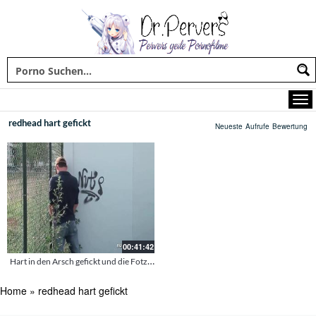
redhead hart gefickt
Neueste
Aufrufe
Bewertung
00:41:42
Hart in den Arsch gefickt und die Fotze gefistet – rothaarige Französin beim Analsex im Taxi
Home
»
redhead hart gefickt