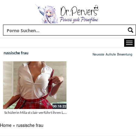
russische frau
Neueste
Aufrufe
Bewertung
00:18:22
Schülerin Mila st clair verführt ihren Lehrer
Home
»
russische frau