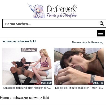
schwarzer schwanz fickt
Neueste
Aufrufe
Bewertung
00:14:50
00:17:18
Sara Reed fickt und bläst riesigen schwarzen Schwanz
Die geile Milf mit den dicken Titten liebt ihren ersten schwarzen Schwanz in ihrer Fotze
Home
»
schwarzer schwanz fickt