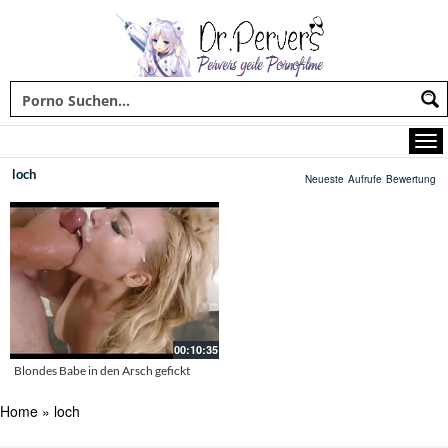
loch
Neueste
Aufrufe
Bewertung
00:10:35
Blondes Babe in den Arsch gefickt
Home
»
loch