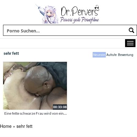
sehr fett
Neueste
Aufrufe
Bewertung
00:33:08
Eine fette schwarze Frau wird von einem weißen Hengst gefickt
Home
»
sehr fett